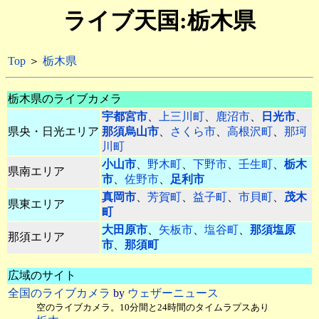
ライブ天国:栃木県
Top
＞
栃木県
栃木県のライブカメラ
宇都宮市
、
上三川町
、
鹿沼市
、
日光市
、
県央・日光エリア
那須烏山市
、
さくら市
、
高根沢町
、
那珂
川町
小山市
、
野木町
、
下野市
、
壬生町
、
栃木
県南エリア
市
、
佐野市
、
足利市
真岡市
、
芳賀町
、
益子町
、
市貝町
、
茂木
県東エリア
町
大田原市
、
矢板市
、
塩谷町
、
那須塩原
那須エリア
市
、
那須町
広域のサイト
全国のライブカメラ
by
ウェザーニュース
空のライブカメラ。10分間と24時間のタイムラプスあり