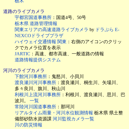
栃木
道路のライブカメラ
宇都宮国道事務所
：国道4号、50号
栃木県 道路管理情報
関東エリアの高速道路ライブカメラ
by
ドラぷら E-
NEXCOドライブプラザ
ハイウェイ交通情報 関東
：右側のアイコンのクリッ
クでカメラ位置を表示
JARTIC
：高速、都市高速、一般道路の情報
道路情報提供システム
河川のライブカメラ
下館河川事務所
：鬼怒川、小貝川
渡良瀬川河川事務所
：渡良瀬川、桐生川、矢場川、
多々良川、旗川、秋山川
利根川上流河川事務所
：利根川、渡良瀬川、思川、巴
波川。
一覧
常陸河川国道事務所
：那珂川
リアルタイム雨量・河川水位観測情報
栃木県 県土整
備部砂防水資源課
河川監視カメラ一覧
川の防災情報