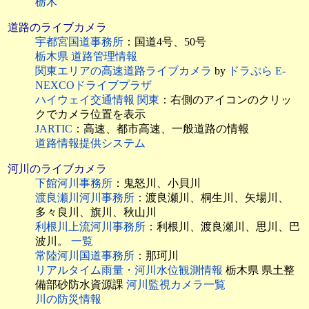
栃木
道路のライブカメラ
宇都宮国道事務所
：国道4号、50号
栃木県 道路管理情報
関東エリアの高速道路ライブカメラ
by
ドラぷら E-
NEXCOドライブプラザ
ハイウェイ交通情報 関東
：右側のアイコンのクリッ
クでカメラ位置を表示
JARTIC
：高速、都市高速、一般道路の情報
道路情報提供システム
河川のライブカメラ
下館河川事務所
：鬼怒川、小貝川
渡良瀬川河川事務所
：渡良瀬川、桐生川、矢場川、
多々良川、旗川、秋山川
利根川上流河川事務所
：利根川、渡良瀬川、思川、巴
波川。
一覧
常陸河川国道事務所
：那珂川
リアルタイム雨量・河川水位観測情報
栃木県 県土整
備部砂防水資源課
河川監視カメラ一覧
川の防災情報