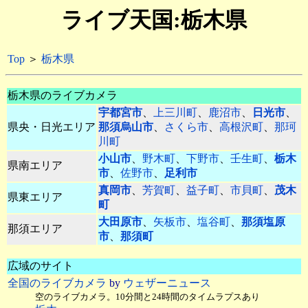
ライブ天国:栃木県
Top
＞
栃木県
栃木県のライブカメラ
宇都宮市
、
上三川町
、
鹿沼市
、
日光市
、
県央・日光エリア
那須烏山市
、
さくら市
、
高根沢町
、
那珂
川町
小山市
、
野木町
、
下野市
、
壬生町
、
栃木
県南エリア
市
、
佐野市
、
足利市
真岡市
、
芳賀町
、
益子町
、
市貝町
、
茂木
県東エリア
町
大田原市
、
矢板市
、
塩谷町
、
那須塩原
那須エリア
市
、
那須町
広域のサイト
全国のライブカメラ
by
ウェザーニュース
空のライブカメラ。10分間と24時間のタイムラプスあり