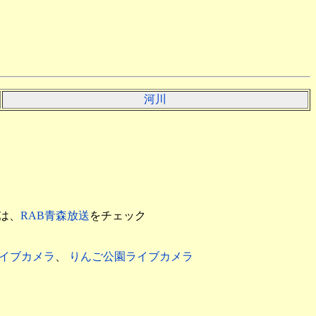
河川
は、
RAB青森放送
をチェック
イブカメラ
、
りんご公園ライブカメラ