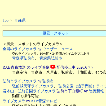
Top
＞
青森県
風景・スポット
＜風景・スポットのライブカメラ＞
全国のライブカメラ
by
ウェザーニュース
空のライブカメラ。10分間と24時間のタイムラプスあり
青森県弘前市
、
青森県弘前市
RAB青森放送 のライブ映像
(配信停止中[2026.6-7])
青森空港、青森市、八戸市、弘前市、十和田市、むつ市、
弘前市ライブカメラ
by
弘前市
弘前城天守ライブカメラ
、
弘前公園（追手門前）ライ
岩木山・弘前公園ライブカメラ
弘前市下白銀町 by
陸奥新報
動画で操作可能
ライブカメラ
by
ATV青森テレビ
弘前公園と岩木山を望むライブカメラ