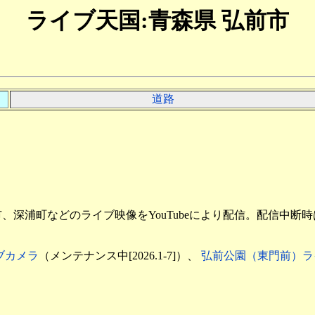
ライブ天国:青森県 弘前市
道路
深浦町などのライブ映像をYouTubeにより配信。配信中断時
ブカメラ
（メンテナンス中[2026.1-7]）、
弘前公園（東門前）ラ