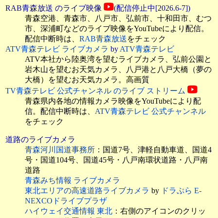
RAB青森放送 のライブ映像
(配信停止中[2026.6-7])
青森空港、青森市、八戸市、弘前市、十和田市、むつ
市、深浦町などのライブ映像をYouTubeにより配信。
配信中断時は、
RAB青森放送
をチェック
ATV青森テレビ ライブカメラ
by
ATV青森テレビ
ATV本社から陸奥湾を望むライブカメラ、弘前公園と
岩木山を望むお天気カメラ、八戸港と八戸大橋（夢の
大橋）を望むお天気カメラ。高画質
TV青森テレビ 公式チャンネル のライブ ストリーム
青森県内各地の情報カメラ映像をYouTubeにより配
信。配信中断時は、
ATV青森テレビ 公式チャンネル
をチェック
道路のライブカメラ
青森河川国道事務所
：国道7号、津軽自動車道、国道4
号・国道104号、国道45号・八戸南環状道路・八戸南
道路
青森みち情報 ライブカメラ
東北エリアの高速道路ライブカメラ
by
ドラぷら E-
NEXCOドライブプラザ
ハイウェイ交通情報 東北
：右側のアイコンのクリッ