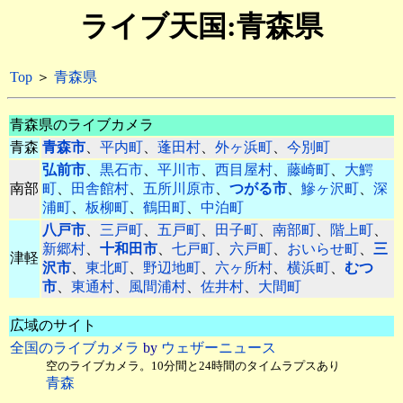
ライブ天国:青森県
Top
＞
青森県
青森県のライブカメラ
青森
青森市
、
平内町
、
蓬田村
、
外ヶ浜町
、
今別町
弘前市
、
黒石市
、
平川市
、
西目屋村
、
藤崎町
、
大鰐
南部
町
、
田舎館村
、
五所川原市
、
つがる市
、
鰺ヶ沢町
、
深
浦町
、
板柳町
、
鶴田町
、
中泊町
八戸市
、
三戸町
、
五戸町
、
田子町
、
南部町
、
階上町
、
新郷村
、
十和田市
、
七戸町
、
六戸町
、
おいらせ町
、
三
津軽
沢市
、
東北町
、
野辺地町
、
六ヶ所村
、
横浜町
、
むつ
市
、
東通村
、
風間浦村
、
佐井村
、
大間町
広域のサイト
全国のライブカメラ
by
ウェザーニュース
空のライブカメラ。10分間と24時間のタイムラプスあり
青森