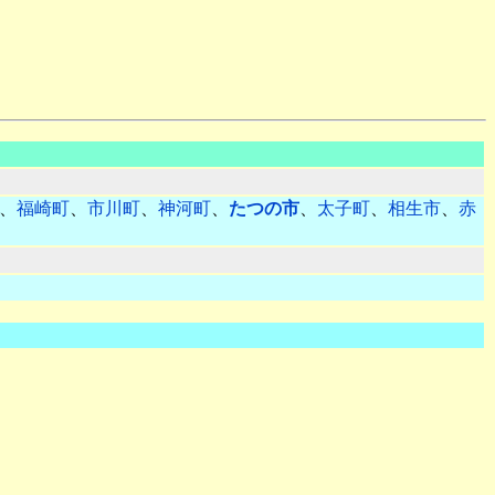
、
福崎町
、
市川町
、
神河町
、
たつの市
、
太子町
、
相生市
、
赤