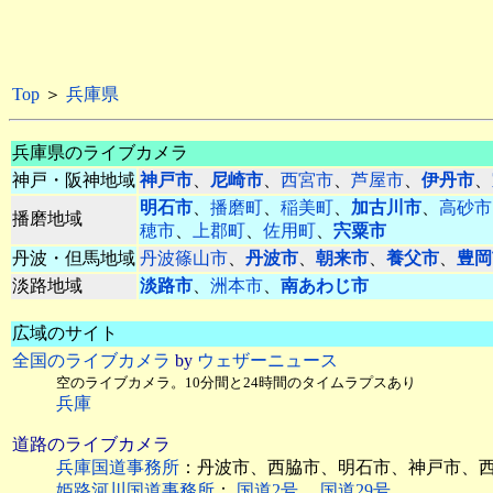
Top
＞
兵庫県
兵庫県のライブカメラ
神戸・阪神地域
神戸市
、
尼崎市
、
西宮市
、
芦屋市
、
伊丹市
、
明石市
、
播磨町
、
稲美町
、
加古川市
、
高砂市
播磨地域
穂市
、
上郡町
、
佐用町
、
宍粟市
丹波・但馬地域
丹波篠山市
、
丹波市
、
朝来市
、
養父市
、
豊岡
淡路地域
淡路市
、
洲本市
、
南あわじ市
広域のサイト
全国のライブカメラ
by
ウェザーニュース
空のライブカメラ。10分間と24時間のタイムラプスあり
兵庫
道路のライブカメラ
兵庫国道事務所
：丹波市、西脇市、明石市、神戸市、
姫路河川国道事務所
：
国道2号
、
国道29号