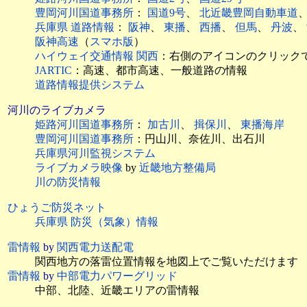
豊岡河川国道事務所
：
国道9号
、
北近畿豊岡自動車道
兵庫県 道路情報
：
阪神
、
東播
、
西播
、
但馬
、
丹波
、
阪神高速
（
スマホ版
）
ハイウェイ交通情報 関西
：右側のアイコンのクリック
JARTIC
：高速、都市高速、一般道路の情報
道路情報提供システム
河川のライブカメラ
姫路河川国道事務所
：
加古川
、
揖保川
、
東播海岸
豊岡河川国道事務所
：円山川、奈佐川、出石川
兵庫県河川監視システム
ライブカメラ映像
by
近畿地方整備局
川の防災情報
ひょうご防災ネット
兵庫県 防災（気象）情報
雷情報
by
関西電力送配電
関西地方の落雷位置情報を地図上でご覧いただけます
雷情報
by
中部電力パワーグリッド
中部、北陸、近畿エリアの雷情報