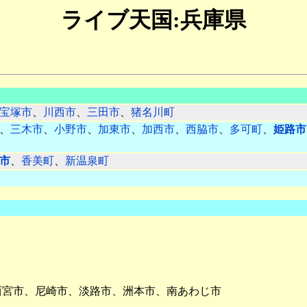
ライブ天国:兵庫県
宝塚市
、
川西市
、
三田市
、
猪名川町
、
三木市
、
小野市
、
加東市
、
加西市
、
西脇市
、
多可町
、
姫路市
市
、
香美町
、
新温泉町
西宮市、尼崎市、淡路市、洲本市、南あわじ市