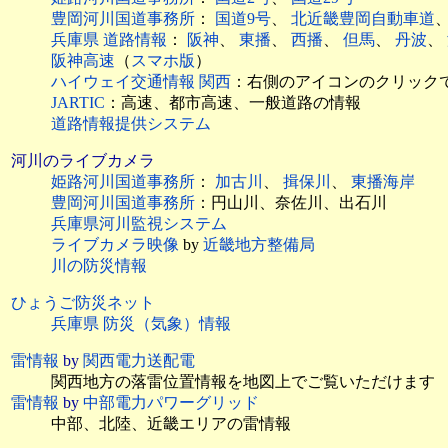
豊岡河川国道事務所
：
国道9号
、
北近畿豊岡自動車道
兵庫県 道路情報
：
阪神
、
東播
、
西播
、
但馬
、
丹波
、
阪神高速
（
スマホ版
）
ハイウェイ交通情報 関西
：右側のアイコンのクリック
JARTIC
：高速、都市高速、一般道路の情報
道路情報提供システム
河川のライブカメラ
姫路河川国道事務所
：
加古川
、
揖保川
、
東播海岸
豊岡河川国道事務所
：円山川、奈佐川、出石川
兵庫県河川監視システム
ライブカメラ映像
by
近畿地方整備局
川の防災情報
ひょうご防災ネット
兵庫県 防災（気象）情報
雷情報
by
関西電力送配電
関西地方の落雷位置情報を地図上でご覧いただけます
雷情報
by
中部電力パワーグリッド
中部、北陸、近畿エリアの雷情報