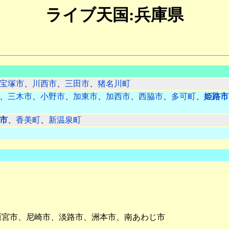
ライブ天国:兵庫県
宝塚市
、
川西市
、
三田市
、
猪名川町
、
三木市
、
小野市
、
加東市
、
加西市
、
西脇市
、
多可町
、
姫路市
市
、
香美町
、
新温泉町
西宮市、尼崎市、淡路市、洲本市、南あわじ市