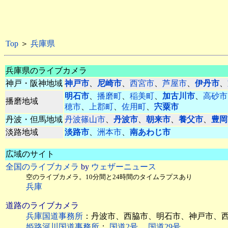
Top
＞
兵庫県
兵庫県のライブカメラ
神戸・阪神地域
神戸市
、
尼崎市
、
西宮市
、
芦屋市
、
伊丹市
、
明石市
、
播磨町
、
稲美町
、
加古川市
、
高砂市
播磨地域
穂市
、
上郡町
、
佐用町
、
宍粟市
丹波・但馬地域
丹波篠山市
、
丹波市
、
朝来市
、
養父市
、
豊岡
淡路地域
淡路市
、
洲本市
、
南あわじ市
広域のサイト
全国のライブカメラ
by
ウェザーニュース
空のライブカメラ。10分間と24時間のタイムラプスあり
兵庫
道路のライブカメラ
兵庫国道事務所
：丹波市、西脇市、明石市、神戸市、
姫路河川国道事務所
：
国道2号
、
国道29号