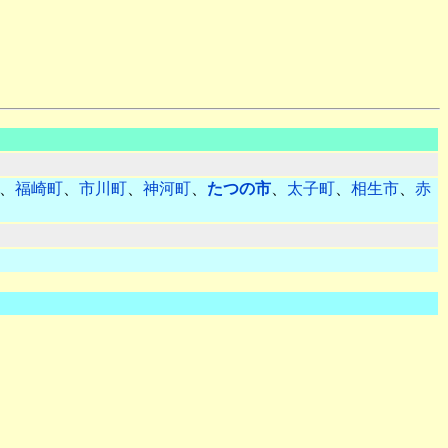
、
福崎町
、
市川町
、
神河町
、
たつの市
、
太子町
、
相生市
、
赤