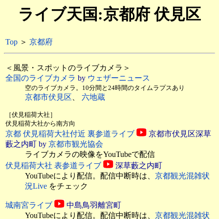
ライブ天国:京都府 伏見区
Top
＞
京都府
＜風景・スポットのライブカメラ＞
全国のライブカメラ
by
ウェザーニュース
空のライブカメラ。10分間と24時間のタイムラプスあり
京都市伏見区
、
六地蔵
［伏見稲荷大社］
伏見稲荷大社から南方向
京都 伏見稲荷大社付近 裏参道ライブ
京都市伏見区深草
藪之内町 by
京都市観光協会
ライブカメラの映像をYouTubeで配信
伏見稲荷大社 表参道ライブ
深草藪之内町
YouTubeにより配信。配信中断時は、
京都観光混雑状
況Live
をチェック
城南宮ライブ
中島鳥羽離宮町
YouTubeにより配信。配信中断時は、
京都観光混雑状