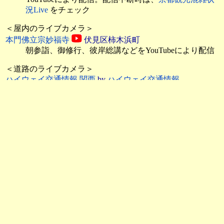
況Live
をチェック
＜屋内のライブカメラ＞
本門佛立宗妙福寺
伏見区柿木浜町
朝参詣、御修行、彼岸総講などをYouTubeにより配信
＜道路のライブカメラ＞
ハイウェイ交通情報 関西
by
ハイウェイ交通情報
名神高速：
京都南～京都東間
＜河川のライブカメラ＞
天ヶ瀬ダムライブカメラ
by
淀川ダム統合管理事務所
千両松
、
京大防災研
、
東高瀬川合流部
、
伏見出張所
2
、
庚申
防災情報 ライブカメラ
by
淀川河川事務所
宇治川：
下三栖（右岸）
[横大路下三栖城ノ前]
京都土木 河川防災カメラ
by
京都府 河川防災情報
鴨川：
鳥羽大橋
[竹田青池町]
京都府の河川ライブカメラ
by
川の防災情報
河口から上流に遡っています
淀川水系。東から西方向