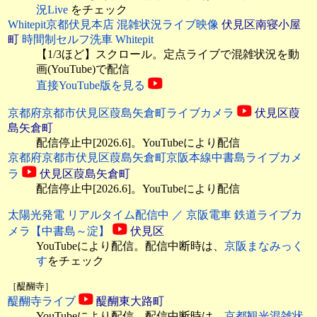
況Live
をチェック
Whitepit京都伏見本店 混雑状況ライブ映像
伏見区南寝小屋
町
時間制セルフ洗車 Whitepit
【1/3ほど】スクロール。定点ライブで混雑状況を動
画(YouTube)で配信
直接YouTube版を見る
京都府京都市伏見区葭島矢倉町ライブカメラ
伏見区葭
島矢倉町
配信停止中[2026.6]。YouTubeにより配信
京都府京都市伏見区葭島矢倉町京阪本線中書島ライブカメ
ラ
伏見区葭島矢倉町
配信停止中[2026.6]。YouTubeにより配信
太陽光発電 リアルタイム配信中 ／ 京阪電車 鉄道ライブカ
メラ【中書島～淀】
伏見区
YouTubeにより配信。配信中断時は、
京阪まなみっく
す
をチェック
［醍醐寺］
醍醐寺ライブ
醍醐東大路町
YouTubeにより配信。配信中断時は、
京都観光混雑状