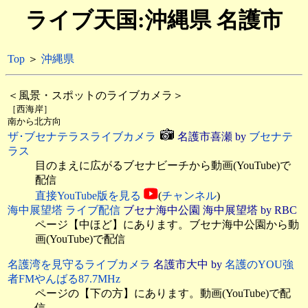
ライブ天国:沖縄県 名護市
Top
＞
沖縄県
＜風景・スポットのライブカメラ＞
［西海岸］
南から北方向
ザ･ブセナテラスライブカメラ
名護市喜瀬 by
ブセナテ
ラス
目のまえに広がるブセナビーチから動画(YouTube)で
配信
直接YouTube版を見る
(
チャンネル
)
海中展望塔 ライブ配信
ブセナ海中公園 海中展望塔 by RBC
ページ【中ほど】にあります。ブセナ海中公園から動
画(YouTube)で配信
名護湾を見守るライブカメラ
名護市大中 by
名護のYOU強
者FMやんばる87.7MHz
ページの【下の方】にあります。動画(YouTube)で配
信