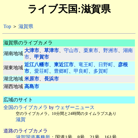
ライブ天国:滋賀県
Top
＞
滋賀県
滋賀県のライブカメラ
大津市
、
草津市
、
守山市
、
栗東市
、
野洲市
、
湖南
湖南地域
市
、
甲賀市
近江八幡市
、
東近江市
、
竜王町
、
日野町
、
彦根
湖東地域
市
、
愛荘町
、
豊郷町
、
甲良町
、
多賀町
湖北地域
米原市
、
長浜市
湖西地域
高島市
広域のサイト
全国のライブカメラ
by
ウェザーニュース
空のライブカメラ。10分間と24時間のタイムラプスあり
滋賀
道路のライブカメラ
滋賀国道事務所
：国道1号、8号、21号、161号