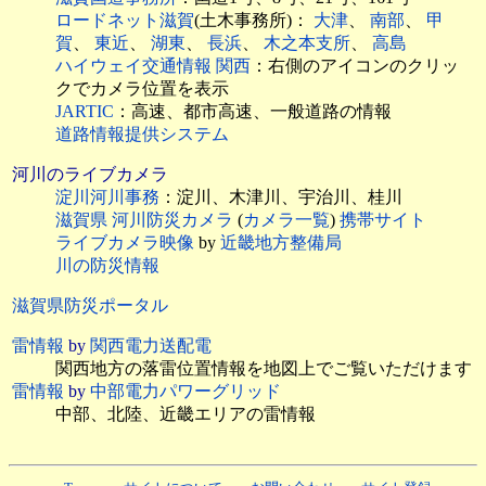
ロードネット滋賀
(土木事務所)：
大津
、
南部
、
甲
賀
、
東近
、
湖東
、
長浜
、
木之本支所
、
高島
ハイウェイ交通情報 関西
：右側のアイコンのクリッ
クでカメラ位置を表示
JARTIC
：高速、都市高速、一般道路の情報
道路情報提供システム
河川のライブカメラ
淀川河川事務
：淀川、木津川、宇治川、桂川
滋賀県 河川防災カメラ
(
カメラ一覧
)
携帯サイト
ライブカメラ映像
by
近畿地方整備局
川の防災情報
滋賀県防災ポータル
雷情報
by
関西電力送配電
関西地方の落雷位置情報を地図上でご覧いただけます
雷情報
by
中部電力パワーグリッド
中部、北陸、近畿エリアの雷情報