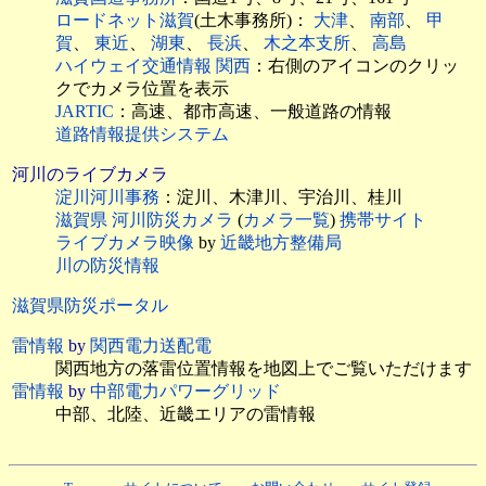
ロードネット滋賀
(土木事務所)：
大津
、
南部
、
甲
賀
、
東近
、
湖東
、
長浜
、
木之本支所
、
高島
ハイウェイ交通情報 関西
：右側のアイコンのクリッ
クでカメラ位置を表示
JARTIC
：高速、都市高速、一般道路の情報
道路情報提供システム
河川のライブカメラ
淀川河川事務
：淀川、木津川、宇治川、桂川
滋賀県 河川防災カメラ
(
カメラ一覧
)
携帯サイト
ライブカメラ映像
by
近畿地方整備局
川の防災情報
滋賀県防災ポータル
雷情報
by
関西電力送配電
関西地方の落雷位置情報を地図上でご覧いただけます
雷情報
by
中部電力パワーグリッド
中部、北陸、近畿エリアの雷情報