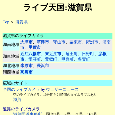
ライブ天国:滋賀県
Top
＞
滋賀県
滋賀県のライブカメラ
大津市
、
草津市
、
守山市
、
栗東市
、
野洲市
、
湖南
湖南地域
市
、
甲賀市
近江八幡市
、
東近江市
、
竜王町
、
日野町
、
彦根
湖東地域
市
、
愛荘町
、
豊郷町
、
甲良町
、
多賀町
湖北地域
米原市
、
長浜市
湖西地域
高島市
広域のサイト
全国のライブカメラ
by
ウェザーニュース
空のライブカメラ。10分間と24時間のタイムラプスあり
滋賀
道路のライブカメラ
滋賀国道事務所
：国道1号、8号、21号、161号