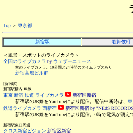
Top
＞
東京都
新宿駅
歌舞伎町
＜風景・スポットのライブカメラ＞
全国のライブカメラ
by
ウェザーニュース
空のライブカメラ。10分間と24時間のタイムラプスあり
新宿高層ビル群
[新宿駅]
新宿駅構内 JR線
東京 新宿 鉄道 ライブカメラ
新宿区新宿
新宿駅のJR線をYouTubeにより配信。配信中断時は、
東
鉄道ライブカメラ 西新宿
新宿区新宿 by "NEdS RECORDS
新宿駅のJR線をYouTubeにより配信。0時で電気が
新宿駅東口周辺
クロス新宿ビジョン
新宿区新宿