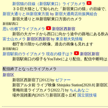
新宿猫の目線（新宿駅東口）ライブカメラ
３Ｄ巨大猫として知られた「新宿東口の猫」の目線で
新宿大通りとJR新宿東方面
by
新宿大通商店街振興組合
新宿大通りとJR新宿駅東口方面のカメラ
新宿駅西口
思い出横丁ライブカメラ
新宿区西新宿
新宿の大ガードから西口に向かう途中の路地にある飲み屋
富士山カメラ
新宿区西新宿 by
東京都大気情報
都庁舎31階からの映像。過去の画像も見れます
新宿駅南口
新宿駅前のライブカメラ 現在の様子は？
新宿区新宿
新宿駅南口の様子をYouTubeにより配信。配信中断時は
配信終了となったライブカメラ
新宿区
新宿区西新宿了[2012] by
ゼファー
新宿アルタ前 ライブ映像 Shinjuku Station[2020.8] 
青梅街道ライブカメラ[2022.7] by
ちんあなご
場外混雑案内[2025.7] 新宿区霞ヶ丘町
国立競技場