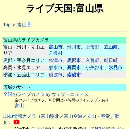
ライブ天国:富山県
Top
＞
富山県
富山県のライブカメラ
富山・滑川・立山エ
富山市
、
滑川市
、
上市町
、
立山町
、
リア
舟橋村
黒部・宇奈月エリア
魚津市
、
黒部市
、
入善町
、
朝日町
高岡・氷見エリア
射水市
、
高岡市
、
小矢部市
、
氷見市
砺波・五箇山エリア
砺波市
、
南砺市
広域のサイト
全国のライブカメラ
by
ウェザーニュース
空のライブカメラ。10分間と24時間のタイムラプスあり
富山
KNB情報カメラ（富山駅北／富山空港／立山・室堂／滑
川）
YouTubeにより配信。配信中断時は、
KNB公式チャン