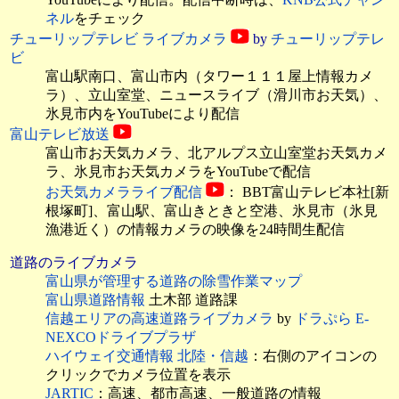
ネル
をチェック
チューリップテレビ ライブカメラ
by
チューリップテレ
ビ
富山駅南口、富山市内（タワー１１１屋上情報カメ
ラ）、立山室堂、ニュースライブ（滑川市お天気）、
氷見市内をYouTubeにより配信
富山テレビ放送
富山市お天気カメラ、北アルプス立山室堂お天気カメ
ラ、氷見市お天気カメラをYouTubeで配信
お天気カメラライブ配信
： BBT富山テレビ本社[新
根塚町]、富山駅、富山きときと空港、氷見市（氷見
漁港近く）の情報カメラの映像を24時間生配信
道路のライブカメラ
富山県が管理する道路の除雪作業マップ
富山県道路情報
土木部 道路課
信越エリアの高速道路ライブカメラ
by
ドラぷら E-
NEXCOドライブプラザ
ハイウェイ交通情報 北陸・信越
：右側のアイコンの
クリックでカメラ位置を表示
JARTIC
：高速、都市高速、一般道路の情報