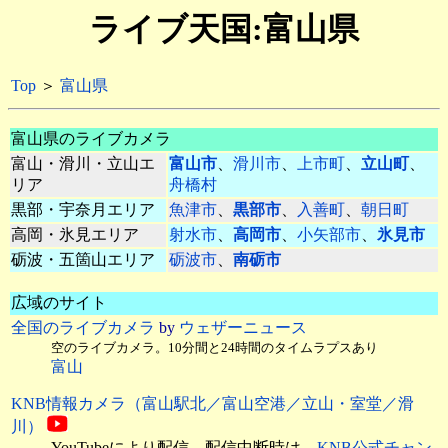
ライブ天国:富山県
Top
＞
富山県
富山県のライブカメラ
富山・滑川・立山エ
富山市
、
滑川市
、
上市町
、
立山町
、
リア
舟橋村
黒部・宇奈月エリア
魚津市
、
黒部市
、
入善町
、
朝日町
高岡・氷見エリア
射水市
、
高岡市
、
小矢部市
、
氷見市
砺波・五箇山エリア
砺波市
、
南砺市
広域のサイト
全国のライブカメラ
by
ウェザーニュース
空のライブカメラ。10分間と24時間のタイムラプスあり
富山
KNB情報カメラ（富山駅北／富山空港／立山・室堂／滑
川）
YouTubeにより配信。配信中断時は、
KNB公式チャン