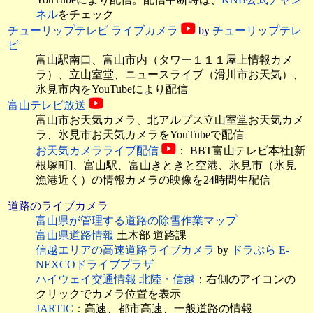
ネル
をチェック
チューリップテレビ ライブカメラ
by
チューリップテレ
ビ
富山駅南口、富山市内（タワー１１１屋上情報カメ
ラ）、立山室堂、ニュースライブ（滑川市お天気）、
氷見市内をYouTubeにより配信
富山テレビ放送
富山市お天気カメラ、北アルプス立山室堂お天気カメ
ラ、氷見市お天気カメラをYouTubeで配信
お天気カメラライブ配信
： BBT富山テレビ本社[新
根塚町]、富山駅、富山きときと空港、氷見市（氷見
漁港近く）の情報カメラの映像を24時間生配信
道路のライブカメラ
富山県が管理する道路の除雪作業マップ
富山県道路情報
土木部 道路課
信越エリアの高速道路ライブカメラ
by
ドラぷら E-
NEXCOドライブプラザ
ハイウェイ交通情報 北陸・信越
：右側のアイコンの
クリックでカメラ位置を表示
JARTIC
：高速、都市高速、一般道路の情報