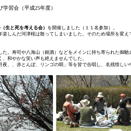
び学習会（平成25年度）
会（生と死を考える会）
を開催しました（１１名参加）。
年楽しんだ河津桜は散ってしまいました。そのため場所を変え
した。寿司や八海山（銘酒）などをメインに持ち寄られた御馳
く、和やかな笑い声も絶えませんでした。
月夜、、赤とんぼ、リンゴの唄」等を皆で合唱し、名残惜しい