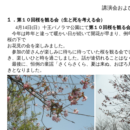
講演会およ
第１０回桜を観る会（生と死を考える会
１．
）
十王パノラマ公園にて
第１０回桜を観る
4月14日(日）
今年は昨年と違って暖かい日が続いて開花が早まり、例
桜の下で
お花見の会を楽しみました。
参加の皆さんが楽しみに待ちに待っていた桜を観る会で
き、楽しいひと時を過ごしました。話が途切れることはな
最後に、恒例の童謡「さくらさくら、夏は来ぬ、おぼろ
きとなりました。