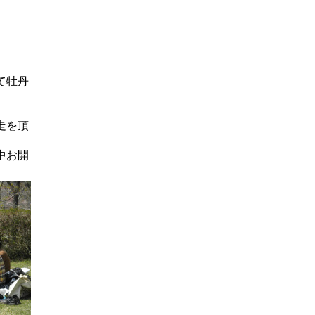
て牡丹
走を頂
中お開