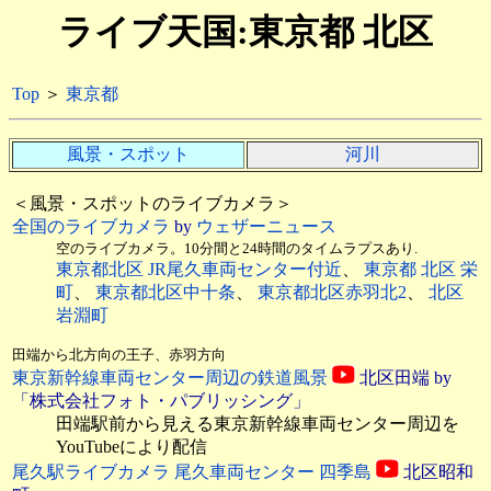
ライブ天国:東京都 北区
Top
＞
東京都
風景・スポット
河川
＜風景・スポットのライブカメラ＞
全国のライブカメラ
by
ウェザーニュース
空のライブカメラ。10分間と24時間のタイムラプスあり.
東京都北区 JR尾久車両センター付近
、
東京都 北区 栄
町
、
東京都北区中十条
、
東京都北区赤羽北2
、
北区
岩淵町
田端から北方向の王子、赤羽方向
東京新幹線車両センター周辺の鉄道風景
北区田端 by
「株式会社フォト・パブリッシング」
田端駅前から見える東京新幹線車両センター周辺を
YouTubeにより配信
尾久駅ライブカメラ 尾久車両センター 四季島
北区昭和