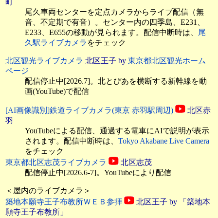
町
尾久車両センターを定点カメラからライブ配信（無
音、不定期で有音）。センター内の四季島、E231、
E233、E655の移動が見られます。配信中断時は、
尾
久駅ライブカメラ
をチェック
北区観光ライブカメラ
北区王子 by
東京都北区観光ホーム
ページ
配信停止中[2026.7]。北とぴあを横断する新幹線を動
画(YouTube)で配信
[AI画像識別]鉄道ライブカメラ(東京 赤羽駅周辺)
北区赤
羽
YouTubeによる配信、通過する電車にAIで説明が表示
されます。配信中断時は、
Tokyo Akabane Live Camera
をチェック
東京都北区志茂ライブカメラ
北区志茂
配信停止中[2026.6-7]。YouTubeにより配信
＜屋内のライブカメラ＞
築地本願寺王子布教所ＷＥＢ参拝
北区王子 by 「築地本
願寺王子布教所」