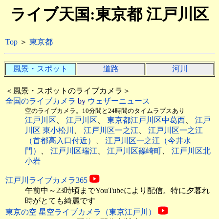
ライブ天国:東京都 江戸川区
Top
＞
東京都
風景・スポット
道路
河川
＜風景・スポットのライブカメラ＞
全国のライブカメラ
by
ウェザーニュース
空のライブカメラ。10分間と24時間のタイムラプスあり
江戸川区
、
江戸川区
、
東京都江戸川区中葛西
、
江戸
川区 東小松川
、
江戸川区一之江
、
江戸川区一之江
（首都高入口付近）
、
江戸川区一之江（今井水
門）
、
江戸川区瑞江
、
江戸川区篠崎町
、
江戸川区北
小岩
江戸川ライブカメラ365
午前中～23時頃までYouTubeにより配信。特に夕暮れ
時がとても綺麗です
東京の空 星空ライブカメラ（東京江戸川）