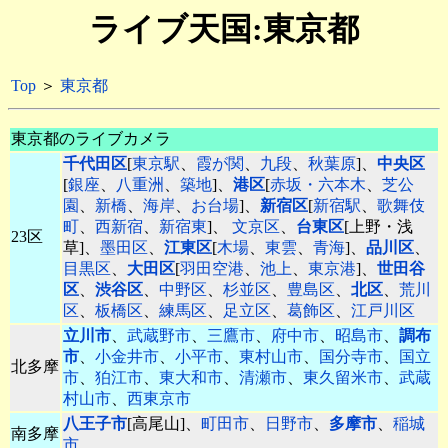
ライブ天国:東京都
Top
＞
東京都
東京都のライブカメラ
千代田区
[
東京駅
、
霞が関
、
九段
、
秋葉原
]、
中央区
[
銀座
、
八重洲
、
築地
]、
港区
[
赤坂・六本木
、
芝公
園
、
新橋
、
海岸
、
お台場
]、
新宿区
[
新宿駅
、
歌舞伎
町
、
西新宿
、
新宿東
]、
文京区
、
台東区
[上野・浅
23区
草]、
墨田区
、
江東区
[
木場
、
東雲
、
青海
]、
品川区
、
目黒区
、
大田区
[
羽田空港
、
池上
、
東京港
]、
世田谷
区
、
渋谷区
、
中野区
、
杉並区
、
豊島区
、
北区
、
荒川
区
、
板橋区
、
練馬区
、
足立区
、
葛飾区
、
江戸川区
立川市
、
武蔵野市
、
三鷹市
、
府中市
、
昭島市
、
調布
市
、
小金井市
、
小平市
、
東村山市
、
国分寺市
、
国立
北多摩
市
、
狛江市
、
東大和市
、
清瀬市
、
東久留米市
、
武蔵
村山市
、
西東京市
八王子市
[高尾山]、
町田市
、
日野市
、
多摩市
、
稲城
南多摩
市