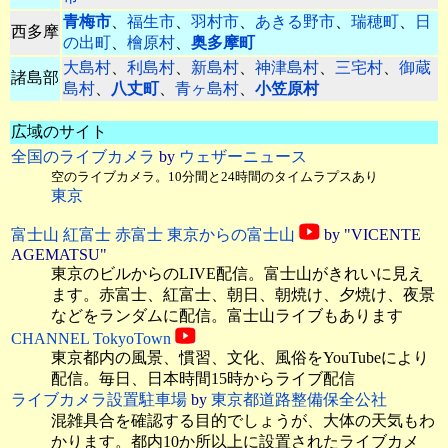
青梅市
、
福生市
、
羽村市
、
あきる野市
、
瑞穂町
、
日
西多摩
の出町
、
檜原村
、
奥多摩町
大島村
、
利島村
、
新島村
、
神津島村
、
三宅村
、
御蔵
諸島部
島村
、
八丈町
、
青ヶ島村
、
小笠原村
広域のサイト
全国のライブカメラ
by
ウェザーニュース
空のライブカメラ。10分間と24時間のタイムラプスあり
東京
富士山 紅富士 赤富士 東京からの富士山
by "VICENTE
AGEMATSU"
東京のビルからのLIVE配信。富士山がきれいに見え
ます。赤富士、紅富士、朝日、朝焼け、夕焼け、夜景
などをランダムに配信。富士山ライブもあります
CHANNEL TokyoTown
東京都内の風景、慣習、文化、風俗をYouTubeにより
配信。毎日、日本時間15時からライブ配信
ライブカメラ設置駐車場
by
東京都道路整備保全公社
混雑具合を確認する目的でしょうが、大体の天気もわ
かります。都内10か所以上に設置されたライブカメ